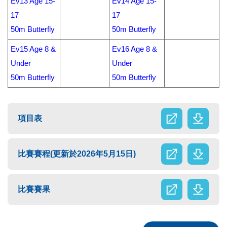
Ev13 Age 15-
Ev14 Age 15-
17
17
50m Butterfly
50m Butterfly
Ev15 Age 8 &
Ev16 Age 8 &
Under
Under
50m Butterfly
50m Butterfly
項目表
比賽賽程(更新於2026年5月15日)
比賽賽果