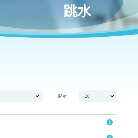
跳水
顯示
20