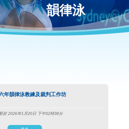
韻律泳
六年韻律泳教練及裁判工作坊
於 2026年1月20日 下午02時38分