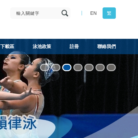
EN
繁
下載區
泳池政策
註冊
聯絡我們
1
2
3
4
5
6
7