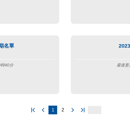
續期名單
20
0時40分
最後更新
1
2