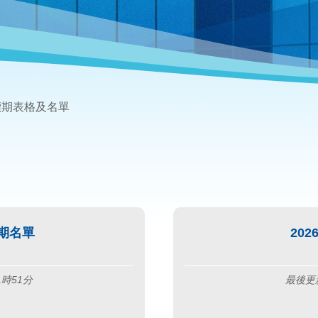
續期表格及名單
續期名單
20
1時51分
最後更新