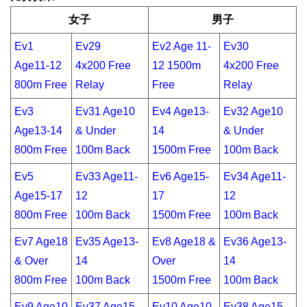
女子
男子
Ev1
Ev29
Ev2 Age 11-
Ev30
Age11-12
4x200 Free
12 1500m
4x200 Free
800m Free
Relay
Free
Relay
Ev3
Ev31 Age10
Ev4 Age13-
Ev32 Age10
Age13-14
& Under
14
& Under
800m Free
100m Back
1500m Free
100m Back
Ev5
Ev33 Age11-
Ev6 Age15-
Ev34 Age11-
Age15-17
12
17
12
800m Free
100m Back
1500m Free
100m Back
Ev7 Age18
Ev35 Age13-
Ev8 Age18 &
Ev36 Age13-
& Over
14
Over
14
800m Free
100m Back
1500m Free
100m Back
Ev9 Age10
Ev37 Age15-
Ev10 Age10
Ev38 Age15-