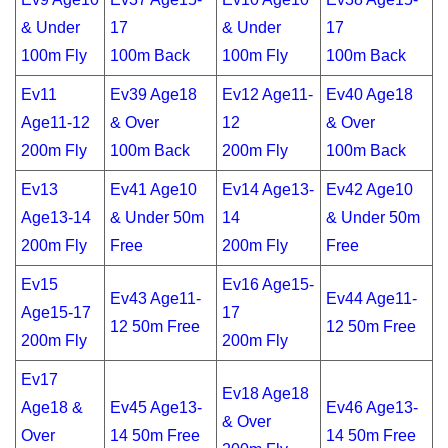
& Under
17
& Under
17
100m Fly
100m Back
100m Fly
100m Back
Ev11
Ev39 Age18
Ev12 Age11-
Ev40 Age18
Age11-12
& Over
12
& Over
200m Fly
100m Back
200m Fly
100m Back
Ev13
Ev41 Age10
Ev14 Age13-
Ev42 Age10
Age13-14
& Under 50m
14
& Under 50m
200m Fly
Free
200m Fly
Free
Ev15
Ev16 Age15-
Ev43 Age11-
Ev44 Age11-
Age15-17
17
12 50m Free
12 50m Free
200m Fly
200m Fly
Ev17
Ev18 Age18
Age18 &
Ev45 Age13-
Ev46 Age13-
& Over
Over
14 50m Free
14 50m Free