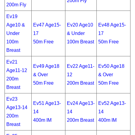
200m Fly
200m Fly
Ev19
Age10 &
Ev47 Age15-
Ev20 Age10
Ev48 Age15-
Under
17
& Under
17
100m
50m Free
100m Breast
50m Free
Breast
Ev21
Ev49 Age18
Ev22 Age11-
Ev50 Age18
Age11-12
& Over
12
& Over
200m
50m Free
200m Breast
50m Free
Breast
Ev23
Ev51 Age13-
Ev24 Age13-
Ev52 Age13-
Age13-14
14
14
14
200m
400m IM
200m Breast
400m IM
Breast